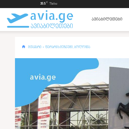
C
35.5
Tbilisi
ავიაბილეთები
ᲐᲕᲘᲐᲑᲘᲚᲔᲗᲔᲑᲘ
ყველაზე
მთავარი
ფერარის მუზეუმი, ბოლონია
იაფად