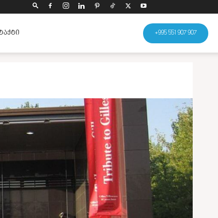
ᲢᲐᲥᲢᲘ
+995 551 907 907
გაზიარება