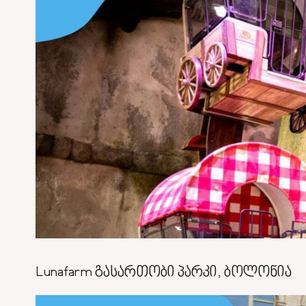
Lunafarm გასართობი პარკი, ბოლონია