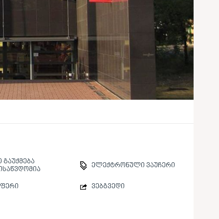
 გაუქმება
ელექტრონული ვაუჩერი
ისაწვდომია
სფერი
ვებგვედი