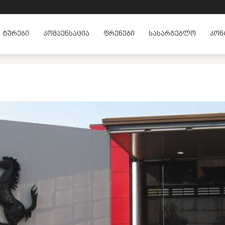
ᲢᲣᲠᲔᲑᲘ
ᲙᲝᲛᲞᲔᲜᲡᲐᲪᲘᲐ
ᲤᲠᲔᲜᲔᲑᲘ
ᲡᲐᲡᲐᲠᲒᲔᲑᲚᲝ
ᲙᲝᲜ