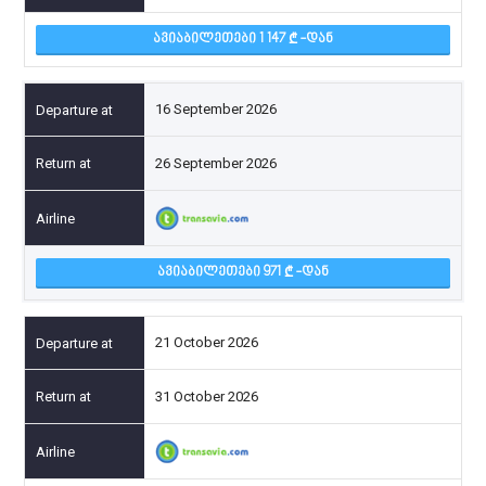
ᲐᲕᲘᲐᲑᲘᲚᲔᲗᲔᲑᲘ 1 147
-ᲓᲐᲜ
16 September 2026
26 September 2026
ᲐᲕᲘᲐᲑᲘᲚᲔᲗᲔᲑᲘ 971
-ᲓᲐᲜ
21 October 2026
31 October 2026