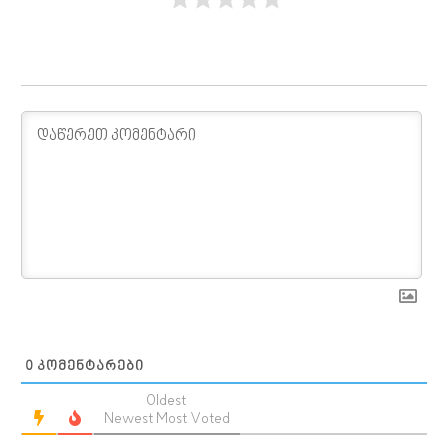
0
ᲙᲝᲛᲔᲜᲢᲐᲠᲔᲑᲘ
Oldest
Newest
Most Voted