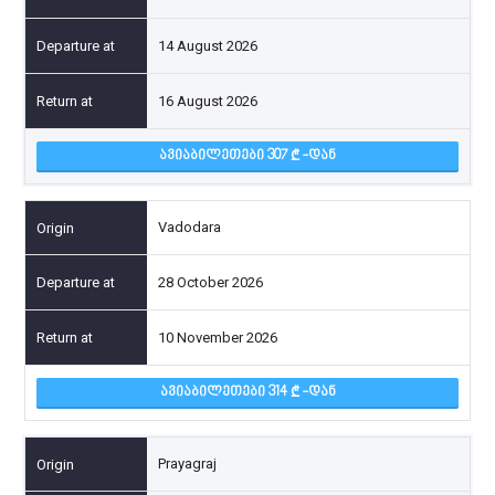
14 August 2026
16 August 2026
ᲐᲕᲘᲐᲑᲘᲚᲔᲗᲔᲑᲘ 307
-ᲓᲐᲜ
Vadodara
28 October 2026
10 November 2026
ᲐᲕᲘᲐᲑᲘᲚᲔᲗᲔᲑᲘ 314
-ᲓᲐᲜ
Prayagraj