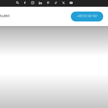
ᲢᲐᲥᲢᲘ
+995 551 907 907