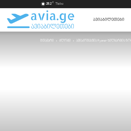
C
28.2
Tbilisi
ავიაბილეთები
ᲐᲕᲘᲐᲑᲘᲚᲔᲗᲔᲑᲘ
მთავარი
ბლოგი
ავიაკომპანია Ryanair ხელბარგის ზ
ყველაზე
იაფად