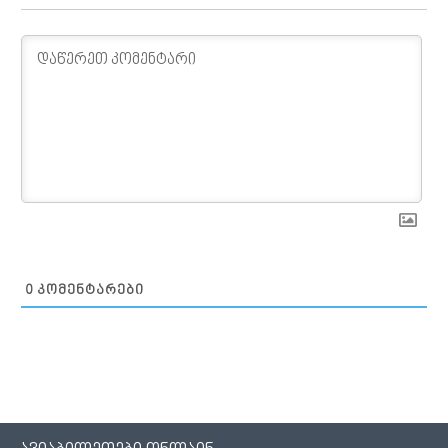
0
ᲙᲝᲛᲔᲜᲢᲐᲠᲔᲑᲘ