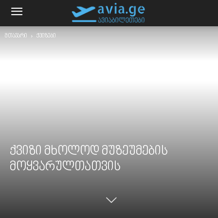
მთავარი
ქვიზები
ქვიზი მხოლოდ მუზეუმების
მოყვარულთათვის