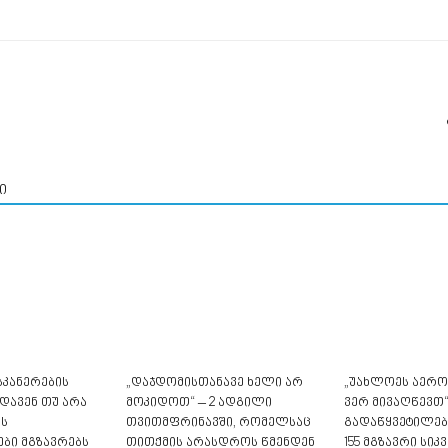
ი
კანერების
„დაჯდომისთანავე ხელი არ
„უახლოეს აერ
დავენ თუ არა
მოკიდოთ“ – 2 ადგილი
ვერ მივაღწევთ“
ს
თვითმფრინავში, რომელსაც
გადაწყვეტილებ
ბი მგზავრებს
თითქმის არასდროს წმენდენ
155 მგზავრი სი