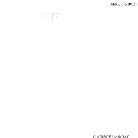
შიშველს მონი
0
ᲙᲝᲛᲔᲜᲢᲐᲠᲔᲑᲘ