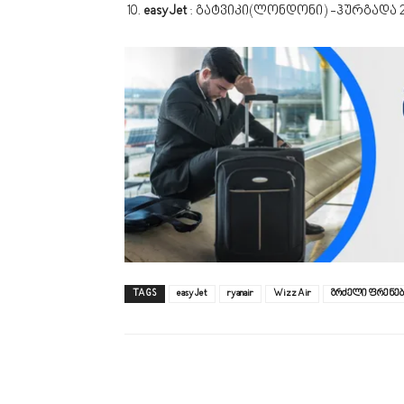
easyJet
: გატვიკი(ლონდონი) -ჰურგადა 2
TAGS
easyJet
ryanair
Wizz Air
გრძელი ფრენებ