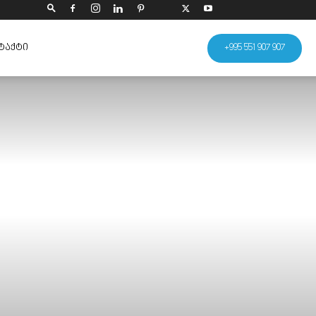
ᲢᲐᲥᲢᲘ
+995 551 907 907