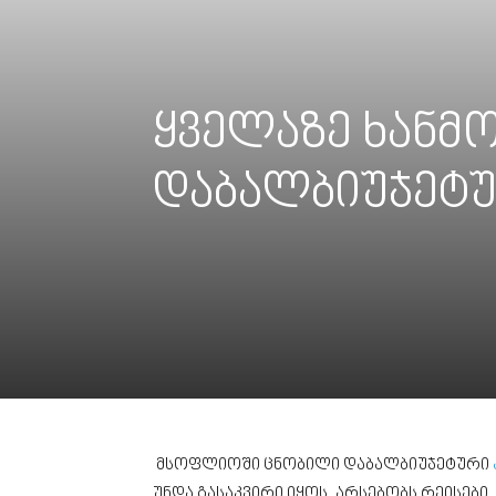
ყველაზე ხანმ
დაბალბიუჯეტუ
მსოფლიოში ცნობილი დაბალბიუჯეტური
უნდა გასაკვირი იყოს, არსებობს რეისებ