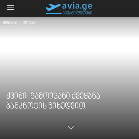
მთავარი
ქვიზები
ქვიზი: გამოიცანი ქვეყანა
ბანკნოტის მიხედვით