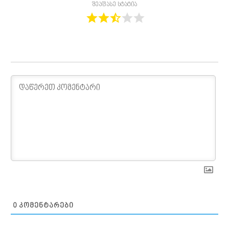
შეაფასე სტატია
0
ᲙᲝᲛᲔᲜᲢᲐᲠᲔᲑᲘ