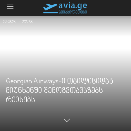
მთავარი
ბლოგი
Georgian Airways-ი თბილისიდან
მიუნხენში შემოგვთავაზებს
რეისებს