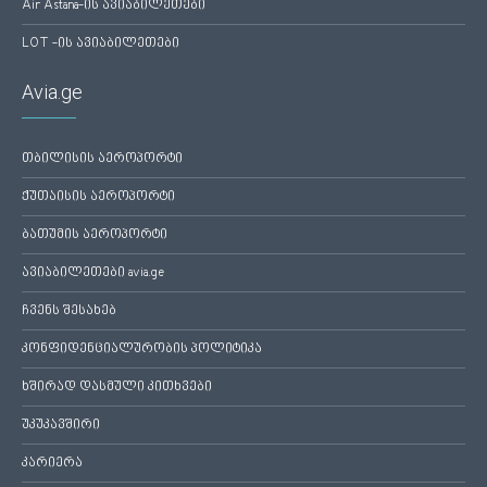
Air Astana-ის ავიაბილეთები
LOT -ის ავიაბილეთები
Avia.ge
თბილისის აეროპორტი
ქუთაისის აეროპორტი
ბათუმის აეროპორტი
ავიაბილეთები avia.ge
ჩვენს შესახებ
კონფიდენციალურობის პოლიტიკა
ხშირად დასმული კითხვები
უკუკავშირი
კარიერა