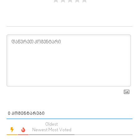
0
ᲙᲝᲛᲔᲜᲢᲐᲠᲔᲑᲘ
Oldest
Newest
Most Voted