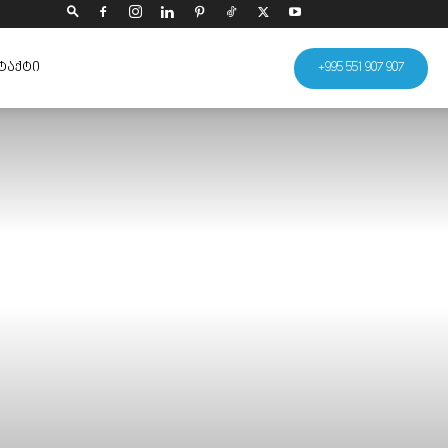
ᲢᲐᲥᲢᲘ
+995 551 907 907