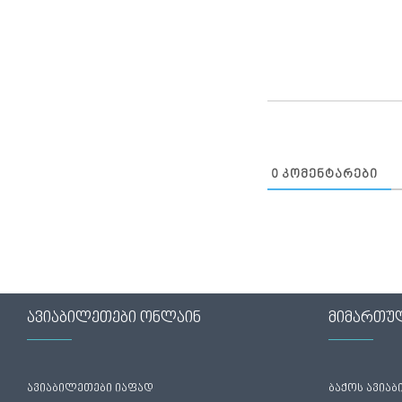
0
ᲙᲝᲛᲔᲜᲢᲐᲠᲔᲑᲘ
ავიაბილეთები ონლაინ
მიმართუ
ავიაბილეთები იაფად
ბაქოს ავია