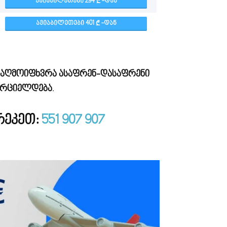
ᲐᲕᲘᲐᲑᲘᲚᲔᲗᲔᲑᲘ 294
-ᲓᲐᲜ
ᲐᲕᲘᲐᲑᲘᲚᲔᲗᲔᲑᲘ 401
-ᲓᲐᲜ
აღმოიფხვრა ასაფრენ-დასაფრენი
ორციელდება
.
ირეკეთ:
551 907 907