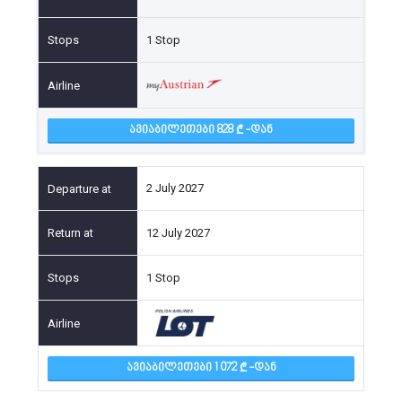
1 Stop
ᲐᲕᲘᲐᲑᲘᲚᲔᲗᲔᲑᲘ 828
-ᲓᲐᲜ
2 July 2027
12 July 2027
1 Stop
ᲐᲕᲘᲐᲑᲘᲚᲔᲗᲔᲑᲘ 1 072
-ᲓᲐᲜ