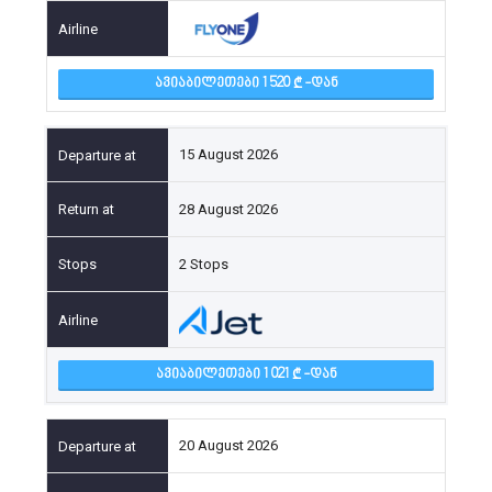
ᲐᲕᲘᲐᲑᲘᲚᲔᲗᲔᲑᲘ 1 520
-ᲓᲐᲜ
15 August 2026
28 August 2026
2 Stops
ᲐᲕᲘᲐᲑᲘᲚᲔᲗᲔᲑᲘ 1 021
-ᲓᲐᲜ
20 August 2026