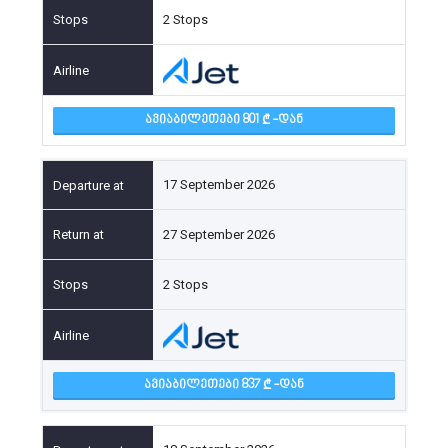
2 Stops
ᲐᲕᲘᲐᲑᲘᲚᲔᲗᲔᲑᲘ 801
-ᲓᲐᲜ
17 September 2026
27 September 2026
2 Stops
ᲐᲕᲘᲐᲑᲘᲚᲔᲗᲔᲑᲘ 837
-ᲓᲐᲜ