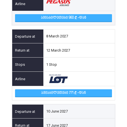
ᲐᲕᲘᲐᲑᲘᲚᲔᲗᲔᲑᲘ 960
-ᲓᲐᲜ
8 March 2027
12 March 2027
1 Stop
ᲐᲕᲘᲐᲑᲘᲚᲔᲗᲔᲑᲘ 771
-ᲓᲐᲜ
10 June 2027
17 June 2027