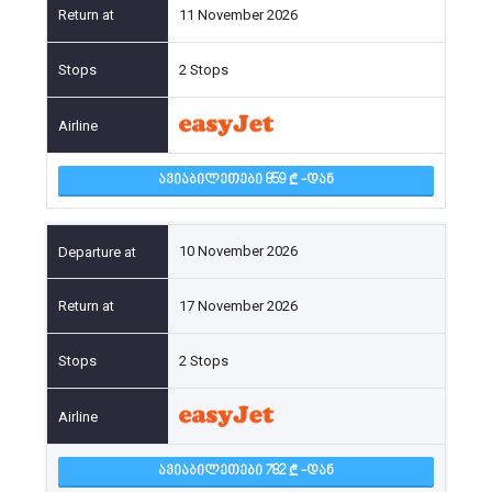
11 November 2026
2 Stops
ᲐᲕᲘᲐᲑᲘᲚᲔᲗᲔᲑᲘ 859
-ᲓᲐᲜ
10 November 2026
17 November 2026
2 Stops
ᲐᲕᲘᲐᲑᲘᲚᲔᲗᲔᲑᲘ 782
-ᲓᲐᲜ