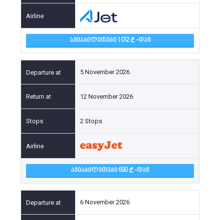
ᲐᲕᲘᲐᲑᲘᲚᲔᲗᲔᲑᲘ 1 012
-ᲓᲐᲜ
5 November 2026
12 November 2026
2 Stops
ᲐᲕᲘᲐᲑᲘᲚᲔᲗᲔᲑᲘ 690
-ᲓᲐᲜ
6 November 2026