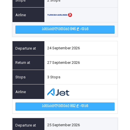
2 Stops
ᲐᲕᲘᲐᲑᲘᲚᲔᲗᲔᲑᲘ 846
-ᲓᲐᲜ
24 September 2026
27 September 2026
3 Stops
ᲐᲕᲘᲐᲑᲘᲚᲔᲗᲔᲑᲘ 892
-ᲓᲐᲜ
25 September 2026