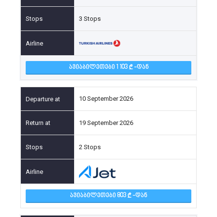
3 Stops
ᲐᲕᲘᲐᲑᲘᲚᲔᲗᲔᲑᲘ 1 103
-ᲓᲐᲜ
10 September 2026
19 September 2026
2 Stops
ᲐᲕᲘᲐᲑᲘᲚᲔᲗᲔᲑᲘ 803
-ᲓᲐᲜ