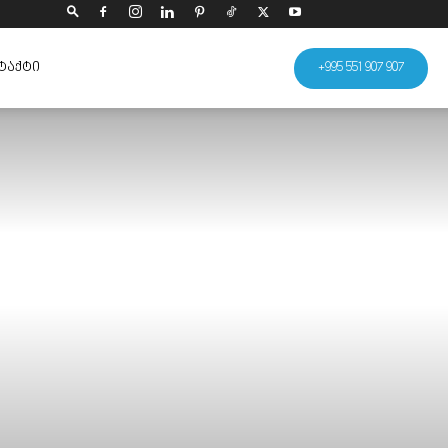
ᲢᲐᲥᲢᲘ
+995 551 907 907