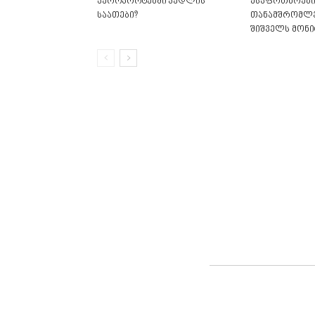
აეროპორტებში კედლის
უსაფრთხოები
საათები?
თანამშრომლე
შიშველს მონი