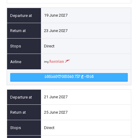
19 June 2027
23 June 2027
Direct
ᲐᲕᲘᲐᲑᲘᲚᲔᲗᲔᲑᲘ 737
-ᲓᲐᲜ
21 June 2027
25 June 2027
Direct