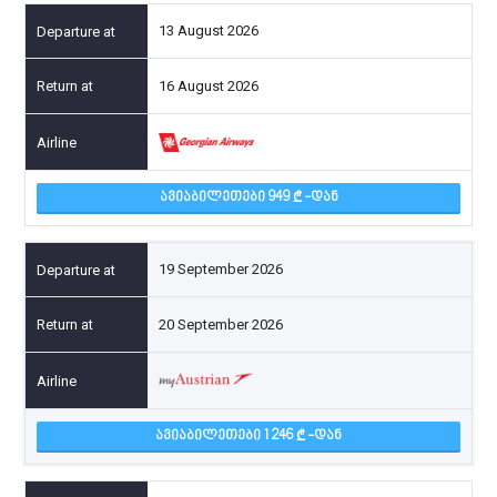
13 August 2026
16 August 2026
ᲐᲕᲘᲐᲑᲘᲚᲔᲗᲔᲑᲘ 949
-ᲓᲐᲜ
19 September 2026
20 September 2026
ᲐᲕᲘᲐᲑᲘᲚᲔᲗᲔᲑᲘ 1 246
-ᲓᲐᲜ