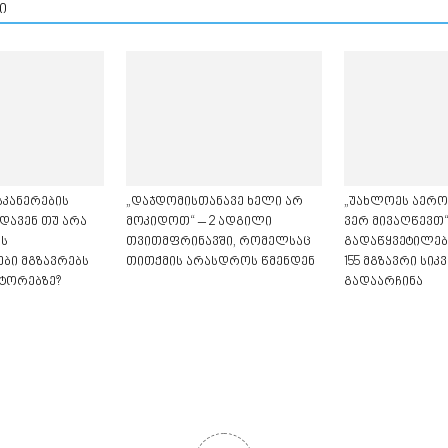
ი
კანერების
„დაჯდომისთანავე ხელი არ
„უახლოეს აერ
დავენ თუ არა
მოკიდოთ“ – 2 ადგილი
ვერ მივაღწევთ“
ს
თვითმფრინავში, რომელსაც
გადაწყვეტილებ
ბი მგზავრებს
თითქმის არასდროს წმენდენ
155 მგზავრი სი
ტორებზე?
გადაარჩინა