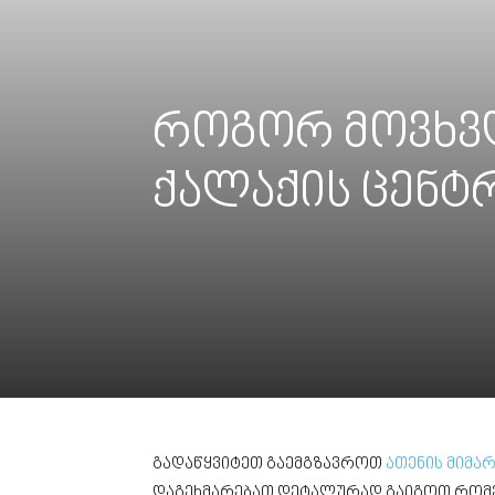
როგორ მოვხვ
ქალაქის ცენტ
გადაწყვიტეთ გაემგზავროთ
ათენის მიმ
დაგეხმარებათ დეტალურად გაიგოთ რომ