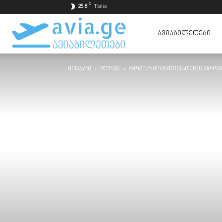
C
25.8
Tbilisi
ავიაბილეთები
ᲐᲕᲘᲐᲑᲘᲚᲔᲗᲔᲑᲘ
მთავარი
ბლოგი
როგორ მოვხვდეთ ათენის აეროპო
ყველაზე
იაფად