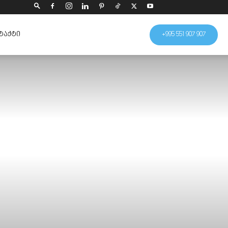
ᲢᲐᲥᲢᲘ
+995 551 907 907