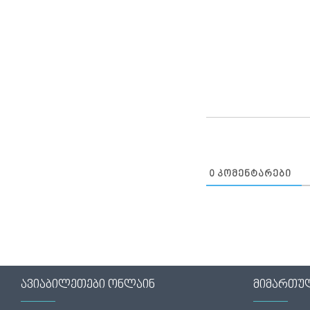
0
ᲙᲝᲛᲔᲜᲢᲐᲠᲔᲑᲘ
ავიაბილეთები ონლაინ
მიმართუ