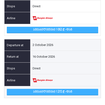
Direct
ᲐᲕᲘᲐᲑᲘᲚᲔᲗᲔᲑᲘ 1 062
-ᲓᲐᲜ
2 October 2026
16 October 2026
Direct
ᲐᲕᲘᲐᲑᲘᲚᲔᲗᲔᲑᲘ 1 272
-ᲓᲐᲜ