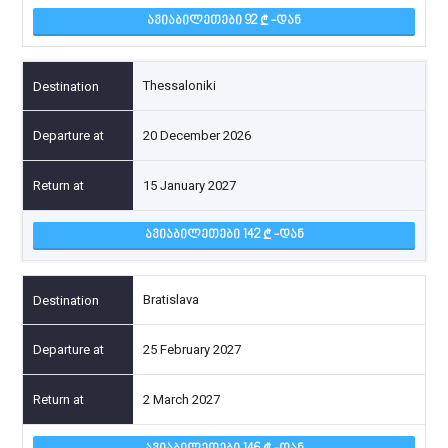
ᲐᲕᲘᲐᲑᲘᲚᲔᲗᲔᲑᲘ 92
-ᲓᲐᲜ
Thessaloniki
20 December 2026
15 January 2027
ᲐᲕᲘᲐᲑᲘᲚᲔᲗᲔᲑᲘ 142
-ᲓᲐᲜ
Bratislava
25 February 2027
2 March 2027