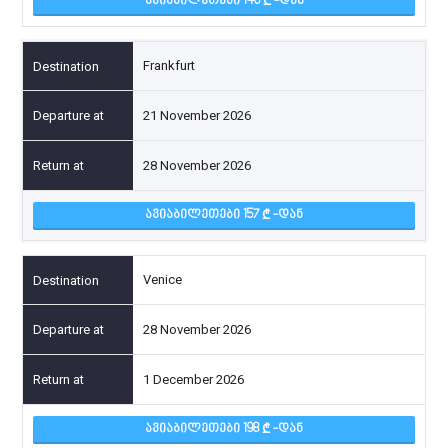
ᲐᲕᲘᲐᲑᲘᲚᲔᲗᲔᲑᲘ 146
-ᲓᲐᲜ
Frankfurt
21 November 2026
28 November 2026
ᲐᲕᲘᲐᲑᲘᲚᲔᲗᲔᲑᲘ 157
-ᲓᲐᲜ
Venice
28 November 2026
1 December 2026
ᲐᲕᲘᲐᲑᲘᲚᲔᲗᲔᲑᲘ 198
-ᲓᲐᲜ