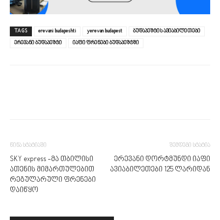
TAGS
erevani budapeshti
yerevan budapest
ბუდაპეშტის ავიაბილეთები
ერევანი ბუდაპეშტი
იაფი ფრენები ბუდაპეშტში
წინა სტატიაში
შემდეგი სტატია
SKY express -მა თბილისი
ერევანი დორტმუნდი იაფი
ათენის მიმართულებით
ავიაბილეთები 125 ლარიდან
რეგულარული ფრენები
დაიწყო