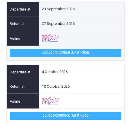
23 September 2026
27 September 2026
ᲐᲕᲘᲐᲑᲘᲚᲔᲗᲔᲑᲘ 367
-ᲓᲐᲜ
4 October 2026
10 October 2026
ᲐᲕᲘᲐᲑᲘᲚᲔᲗᲔᲑᲘ 189
-ᲓᲐᲜ