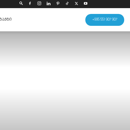
ᲢᲐᲥᲢᲘ
+995 551 907 907