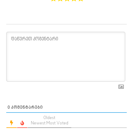
0
ᲙᲝᲛᲔᲜᲢᲐᲠᲔᲑᲘ
Oldest
Newest
Most Voted