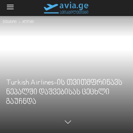
მთავარი
ბლოგი
Turkish Airlines-ის თვითმფრინავს
ნეპალში დაშვებისას ცეცხლი
გაუჩნდა