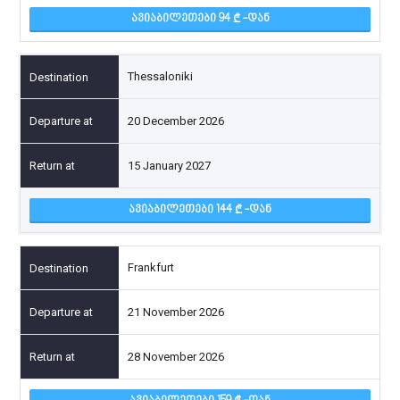
ᲐᲕᲘᲐᲑᲘᲚᲔᲗᲔᲑᲘ 94
-ᲓᲐᲜ
Thessaloniki
20 December 2026
15 January 2027
ᲐᲕᲘᲐᲑᲘᲚᲔᲗᲔᲑᲘ 144
-ᲓᲐᲜ
Frankfurt
21 November 2026
28 November 2026