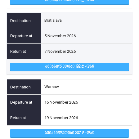
ᲐᲕᲘᲐᲑᲘᲚᲔᲗᲔᲑᲘ 159
-ᲓᲐᲜ
Bratislava
5 November 2026
7 November 2026
ᲐᲕᲘᲐᲑᲘᲚᲔᲗᲔᲑᲘ 192
-ᲓᲐᲜ
Warsaw
16 November 2026
19 November 2026
ᲐᲕᲘᲐᲑᲘᲚᲔᲗᲔᲑᲘ 207
-ᲓᲐᲜ