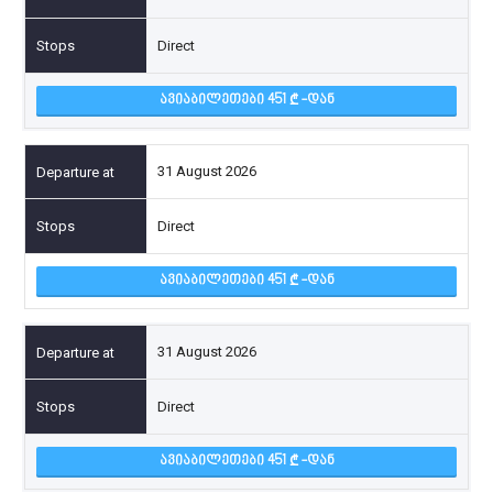
Direct
ᲐᲕᲘᲐᲑᲘᲚᲔᲗᲔᲑᲘ 451
-ᲓᲐᲜ
31 August 2026
Direct
ᲐᲕᲘᲐᲑᲘᲚᲔᲗᲔᲑᲘ 451
-ᲓᲐᲜ
31 August 2026
Direct
ᲐᲕᲘᲐᲑᲘᲚᲔᲗᲔᲑᲘ 451
-ᲓᲐᲜ