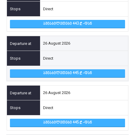
Direct
ᲐᲕᲘᲐᲑᲘᲚᲔᲗᲔᲑᲘ 443
-ᲓᲐᲜ
26 August 2026
Direct
ᲐᲕᲘᲐᲑᲘᲚᲔᲗᲔᲑᲘ 445
-ᲓᲐᲜ
26 August 2026
Direct
ᲐᲕᲘᲐᲑᲘᲚᲔᲗᲔᲑᲘ 445
-ᲓᲐᲜ