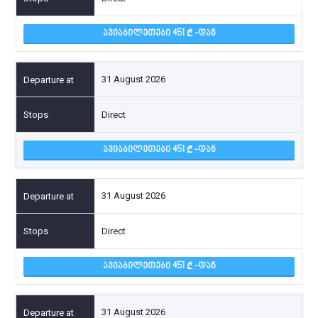
ᲐᲕᲘᲐᲑᲘᲚᲔᲗᲔᲑᲘ 451
-ᲓᲐᲜ
31 August 2026
Direct
ᲐᲕᲘᲐᲑᲘᲚᲔᲗᲔᲑᲘ 451
-ᲓᲐᲜ
31 August 2026
Direct
ᲐᲕᲘᲐᲑᲘᲚᲔᲗᲔᲑᲘ 451
-ᲓᲐᲜ
31 August 2026