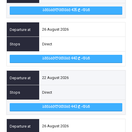
ᲐᲕᲘᲐᲑᲘᲚᲔᲗᲔᲑᲘ 435
-ᲓᲐᲜ
26 August 2026
Direct
ᲐᲕᲘᲐᲑᲘᲚᲔᲗᲔᲑᲘ 440
-ᲓᲐᲜ
22 August 2026
Direct
ᲐᲕᲘᲐᲑᲘᲚᲔᲗᲔᲑᲘ 443
-ᲓᲐᲜ
26 August 2026