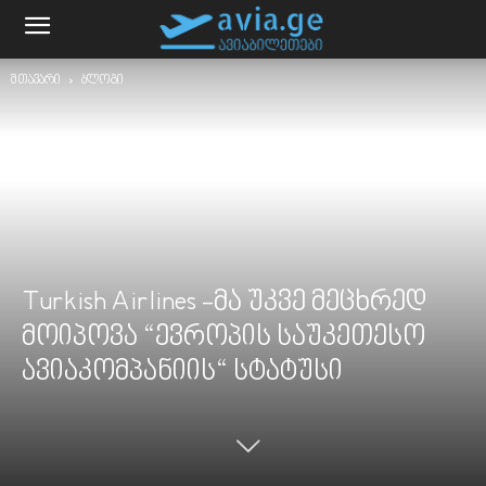
მთავარი
ბლოგი
Turkish Airlines -მა უკვე მეცხრედ
მოიპოვა “ევროპის საუკეთესო
ავიაკომპანიის“ სტატუსი