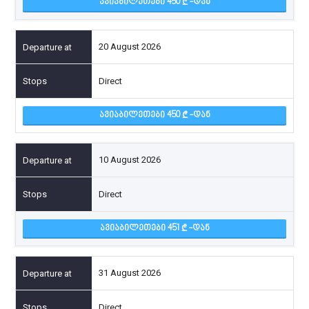
ᲐᲕᲘᲐᲑᲘᲚᲔᲗᲔᲑᲘ 450
-ᲓᲐᲜ
20 August 2026
Direct
ᲐᲕᲘᲐᲑᲘᲚᲔᲗᲔᲑᲘ 450
-ᲓᲐᲜ
10 August 2026
Direct
ᲐᲕᲘᲐᲑᲘᲚᲔᲗᲔᲑᲘ 451
-ᲓᲐᲜ
31 August 2026
Direct