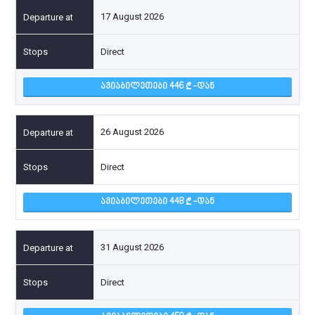
17 August 2026
Direct
ᲐᲕᲘᲐᲑᲘᲚᲔᲗᲔᲑᲘ 446
-ᲓᲐᲜ
26 August 2026
Direct
ᲐᲕᲘᲐᲑᲘᲚᲔᲗᲔᲑᲘ 448
-ᲓᲐᲜ
31 August 2026
Direct