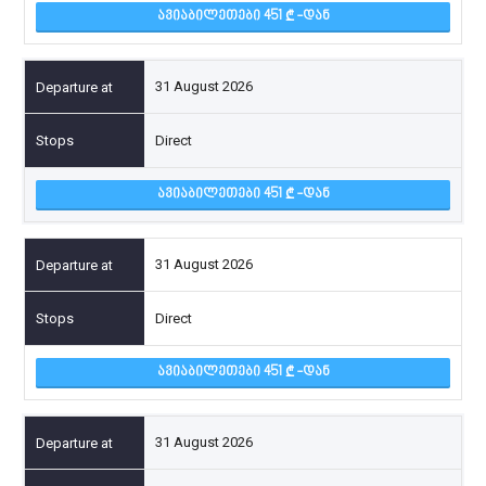
ᲐᲕᲘᲐᲑᲘᲚᲔᲗᲔᲑᲘ 451
-ᲓᲐᲜ
31 August 2026
Direct
ᲐᲕᲘᲐᲑᲘᲚᲔᲗᲔᲑᲘ 451
-ᲓᲐᲜ
31 August 2026
Direct
ᲐᲕᲘᲐᲑᲘᲚᲔᲗᲔᲑᲘ 451
-ᲓᲐᲜ
31 August 2026