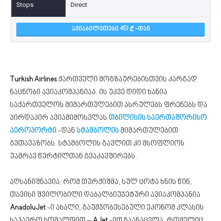
Direct
ᲐᲕᲘᲐᲑᲘᲚᲔᲗᲔᲑᲘ 451
-ᲓᲐᲜ
Turkish Airlines
ქართველი მოგზაურებისთვის კარგად
ნაცნობი ავიაკომპანიაა. ის უკვე დიდი ხანია
საქართველოს მიმართულებით ასრულებს ფრენებს და
პირდაპირ ავიამიმოსვლას
თბილისის საერთაშორისო
აეროპორტი
-დან
სტამბოლის
მიმართულებით
გვთავაზობს. სტამბოლის გავლით კი მსოფლიოს
უამრავ წერტილთან გვაკავშირებს.
აღსანიშნავია, რომ თურქიშმა, სულ ცოტა ხნის წინ,
თავისი შვილობილი დაბალბიუჯეტური ავიაკომპანია
AnadoluJet
-ი ახალი, გაუმჯობესებული ეკონომ კლასის
საჰაერო ხომალდით –
AJet
-ით ჩაანაცვლა, რომელიც