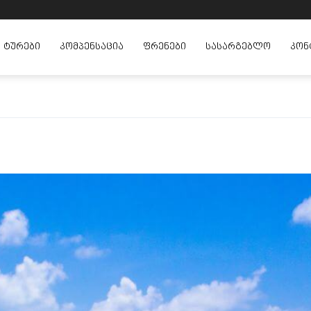
ᲢᲣᲠᲔᲑᲘ
ᲙᲝᲛᲞᲔᲜᲡᲐᲪᲘᲐ
ᲤᲠᲔᲜᲔᲑᲘ
ᲡᲐᲡᲐᲠᲒᲔᲑᲚᲝ
ᲙᲝᲜ