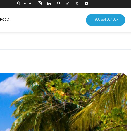
ᲢᲐᲥᲢᲘ
+995 551 907 907