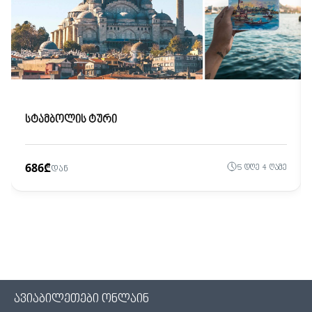
სტამბოლის ტური
686₾
5 დღე 4 ღამე
დან
ავიაბილეთები ონლაინ