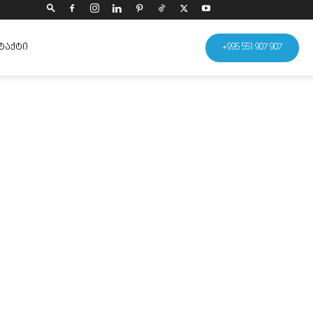
ᲢᲐᲥᲢᲘ
+995 551 907 907