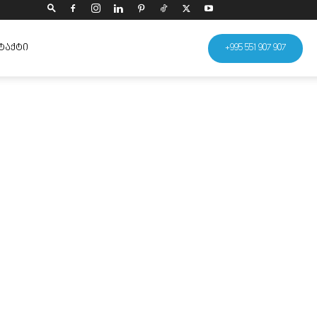
ᲢᲐᲥᲢᲘ
+995 551 907 907