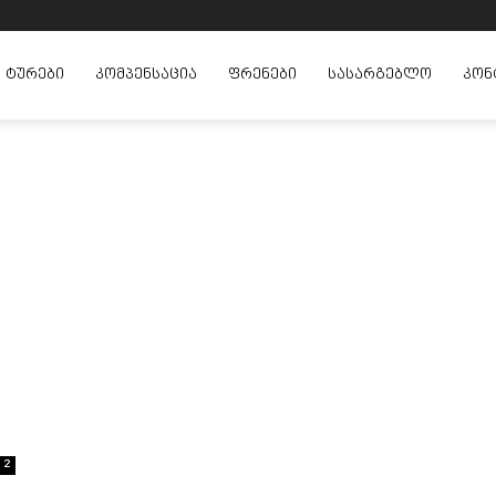
ᲢᲣᲠᲔᲑᲘ
ᲙᲝᲛᲞᲔᲜᲡᲐᲪᲘᲐ
ᲤᲠᲔᲜᲔᲑᲘ
ᲡᲐᲡᲐᲠᲒᲔᲑᲚᲝ
ᲙᲝᲜ
2