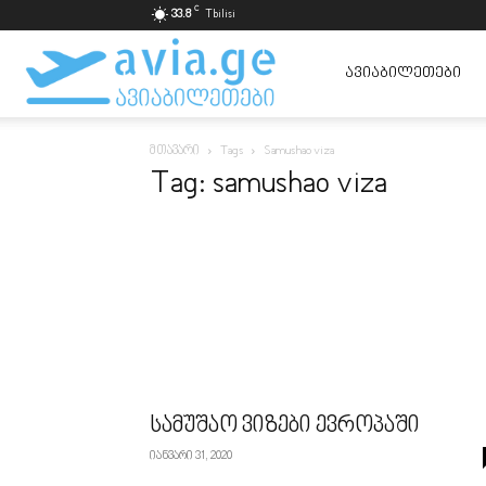
C
33.8
Tbilisi
ავიაბილეთები
ᲐᲕᲘᲐᲑᲘᲚᲔᲗᲔᲑᲘ
მთავარი
Tags
Samushao viza
ყველაზე
Tag: samushao viza
იაფად
სამუშაო ვიზები ევროპაში
იანვარი 31, 2020