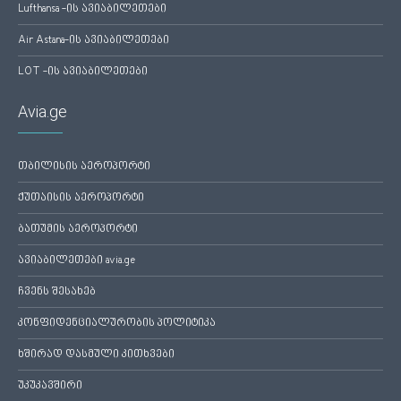
Lufthansa -ის ავიაბილეთები
Air Astana-ის ავიაბილეთები
LOT -ის ავიაბილეთები
Avia.ge
თბილისის აეროპორტი
ქუთაისის აეროპორტი
ბათუმის აეროპორტი
ავიაბილეთები avia.ge
ჩვენს შესახებ
კონფიდენციალურობის პოლიტიკა
ხშირად დასმული კითხვები
უკუკავშირი