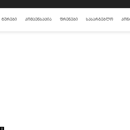
ᲢᲣᲠᲔᲑᲘ
ᲙᲝᲛᲞᲔᲜᲡᲐᲪᲘᲐ
ᲤᲠᲔᲜᲔᲑᲘ
ᲡᲐᲡᲐᲠᲒᲔᲑᲚᲝ
ᲙᲝᲜ
0