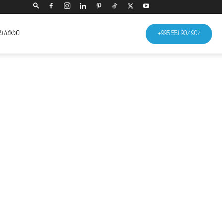
ᲢᲐᲥᲢᲘ
+995 551 907 907