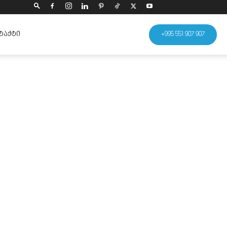
ᲢᲐᲥᲢᲘ
+995 551 907 907