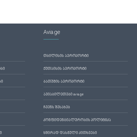
Avia.ge
თბილისის აეროპორტი
ები
ქუთაისის აეროპორტი
ბი
ბათუმის აეროპორტი
ავიაბილეთები avia.ge
ჩვენს შესახებ
კონფიდენციალურობის პოლიტიკა
ი
ხშირად დასმული კითხვები