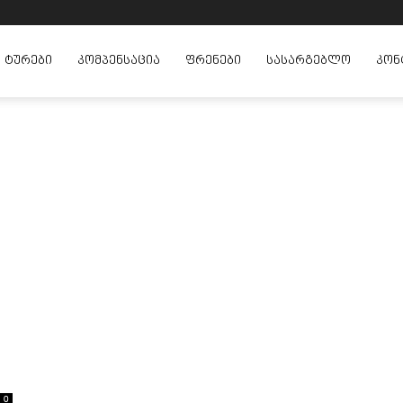
ᲢᲣᲠᲔᲑᲘ
ᲙᲝᲛᲞᲔᲜᲡᲐᲪᲘᲐ
ᲤᲠᲔᲜᲔᲑᲘ
ᲡᲐᲡᲐᲠᲒᲔᲑᲚᲝ
ᲙᲝᲜ
0