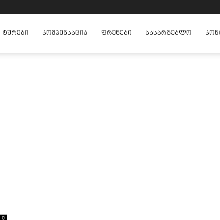
ᲢᲣᲠᲔᲑᲘ
ᲙᲝᲛᲞᲔᲜᲡᲐᲪᲘᲐ
ᲤᲠᲔᲜᲔᲑᲘ
ᲡᲐᲡᲐᲠᲒᲔᲑᲚᲝ
ᲙᲝᲜ
0