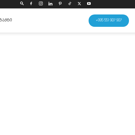
ᲢᲐᲥᲢᲘ
+995 551 907 907