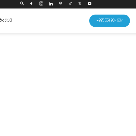
ᲢᲐᲥᲢᲘ
+995 551 907 907