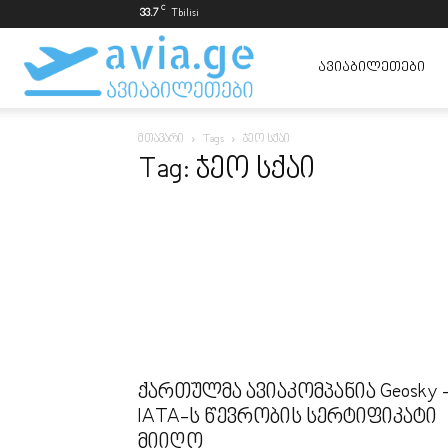
C
33.7
Tbilisi
ავიაბილეთები
ᲐᲕᲘᲐᲑᲘᲚᲔᲗᲔᲑᲘ
მთავარი
Tags
ჯეო სქაი
ყველაზე
Tag: ჯეო სქაი
იაფად
ქართულმა ავიაკომპანია Geosky 
IATA-ს წევრობის სერტიფიკატი
მიიღო