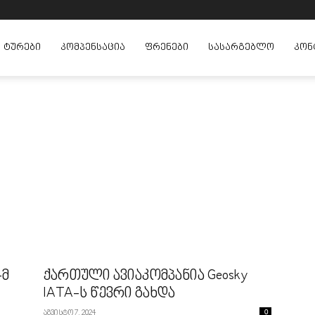
ᲢᲣᲠᲔᲑᲘ
ᲙᲝᲛᲞᲔᲜᲡᲐᲪᲘᲐ
ᲤᲠᲔᲜᲔᲑᲘ
ᲡᲐᲡᲐᲠᲒᲔᲑᲚᲝ
ᲙᲝᲜ
-მ
ქართული ავიაკომპანია Geosky
IATA-ს წევრი გახდა
აგვისტო 7, 2024
0