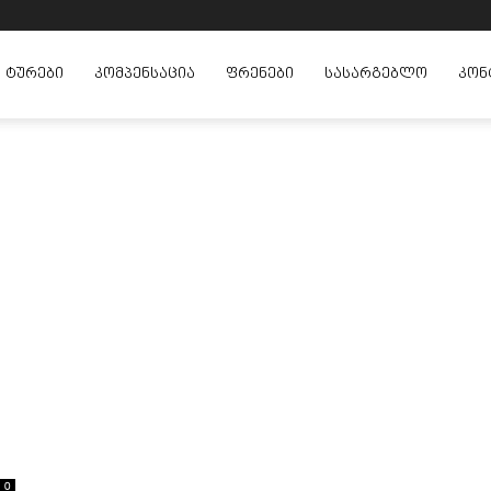
ᲢᲣᲠᲔᲑᲘ
ᲙᲝᲛᲞᲔᲜᲡᲐᲪᲘᲐ
ᲤᲠᲔᲜᲔᲑᲘ
ᲡᲐᲡᲐᲠᲒᲔᲑᲚᲝ
ᲙᲝᲜ
0