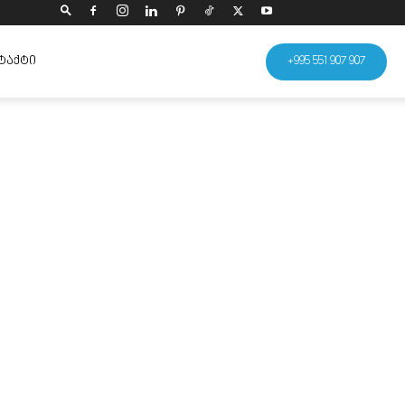
ᲢᲐᲥᲢᲘ
+995 551 907 907