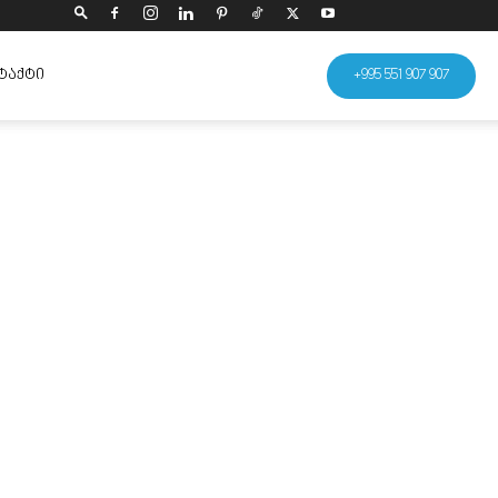
ᲢᲐᲥᲢᲘ
+995 551 907 907