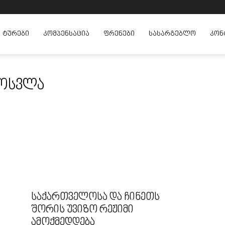
ᲢᲣᲠᲔᲑᲘ
ᲙᲝᲛᲞᲔᲜᲡᲐᲪᲘᲐ
ᲤᲠᲔᲜᲔᲑᲘ
ᲡᲐᲡᲐᲠᲒᲔᲑᲚᲝ
ᲙᲝᲜ
მოსვლა
საქართველოსა და ჩინეთს
შორის უვიზო რეჟიმი
ამოქმედდება