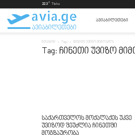
C
22.3
Tbilisi
ავიაბილეთები
ᲐᲕᲘᲐᲑᲘᲚᲔᲗᲔᲑᲘ
მთავარი
Tags
ჩინეთი უვიზო მიმოსვლა
ყველაზე
Tag: ჩინეთი უვიზო მი
იაფად
საქართველოს მოქალაქეს უკვე
უვიზოდ შეუძლია ჩინეთში
მოგზაურობა