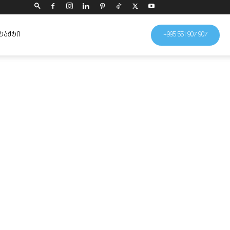
ᲢᲐᲥᲢᲘ
+995 551 907 907