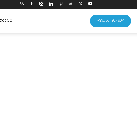
ᲢᲐᲥᲢᲘ
+995 551 907 907