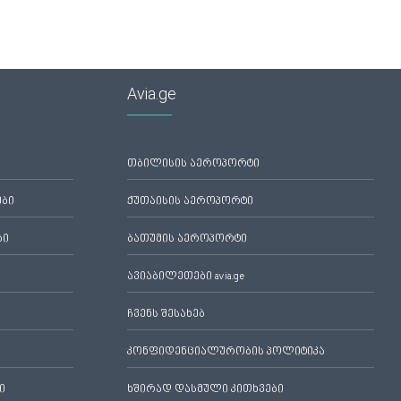
Avia.ge
თბილისის აეროპორტი
ები
ქუთაისის აეროპორტი
ბი
ბათუმის აეროპორტი
ავიაბილეთები avia.ge
ჩვენს შესახებ
კონფიდენციალურობის პოლიტიკა
ი
ხშირად დასმული კითხვები