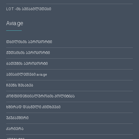
LOT -ის ავიაბილეთები
Avia.ge
თბილისის აეროპორტი
ქუთაისის აეროპორტი
ბათუმის აეროპორტი
ავიაბილეთები avia.ge
ჩვენს შესახებ
კონფიდენციალურობის პოლიტიკა
ხშირად დასმული კითხვები
უკუკავშირი
კარიერა