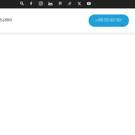
ᲢᲐᲥᲢᲘ
+995 551 907 907