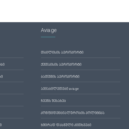
Avia.ge
თბილისის აეროპორტი
ები
ქუთაისის აეროპორტი
ბი
ბათუმის აეროპორტი
ავიაბილეთები avia.ge
ჩვენს შესახებ
კონფიდენციალურობის პოლიტიკა
ი
ხშირად დასმული კითხვები