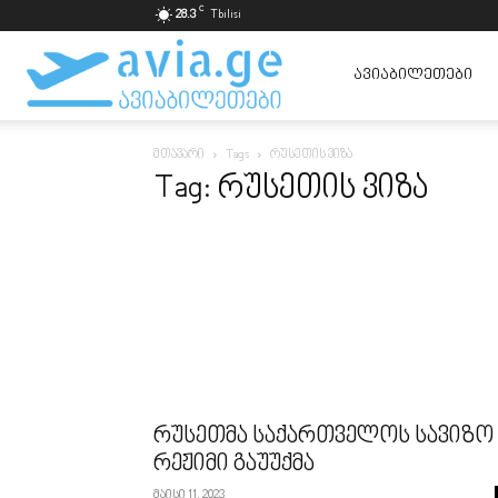
C
28.3
Tbilisi
ავიაბილეთები
ᲐᲕᲘᲐᲑᲘᲚᲔᲗᲔᲑᲘ
მთავარი
Tags
რუსეთის ვიზა
ყველაზე
Tag: რუსეთის ვიზა
იაფად
რუსეთმა საქართველოს სავიზო
რეჟიმი გაუუქმა
მაისი 11, 2023