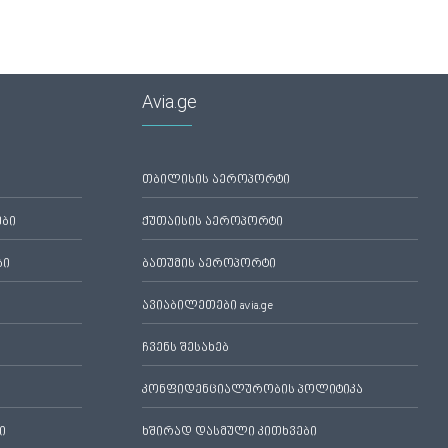
Avia.ge
თბილისის აეროპორტი
ები
ქუთაისის აეროპორტი
ბი
ბათუმის აეროპორტი
ავიაბილეთები avia.ge
ჩვენს შესახებ
კონფიდენციალურობის პოლიტიკა
ი
ხშირად დასმული კითხვები