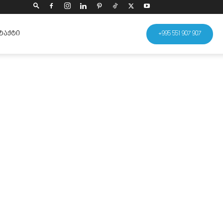
ᲢᲐᲥᲢᲘ
+995 551 907 907