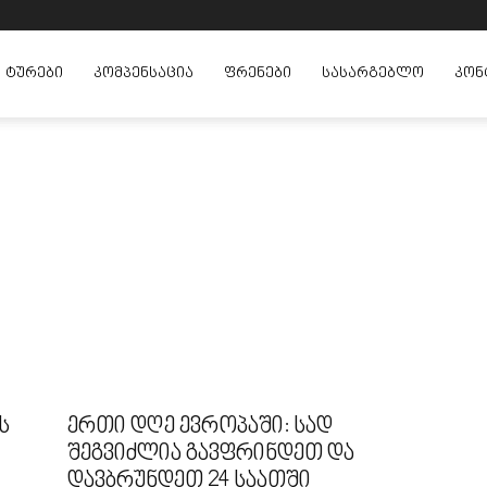
ᲢᲣᲠᲔᲑᲘ
ᲙᲝᲛᲞᲔᲜᲡᲐᲪᲘᲐ
ᲤᲠᲔᲜᲔᲑᲘ
ᲡᲐᲡᲐᲠᲒᲔᲑᲚᲝ
ᲙᲝᲜ
ს
ერთი დღე ევროპაში: სად
შეგვიძლია გავფრინდეთ და
დავბრუნდეთ 24 საათში