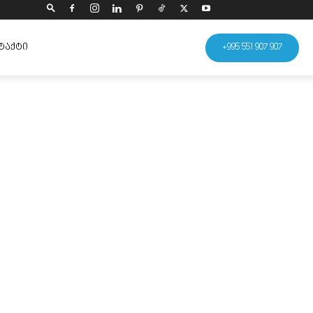
ᲢᲐᲥᲢᲘ
+995 551 907 907