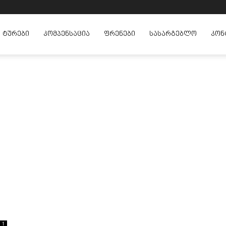
ᲢᲣᲠᲔᲑᲘ
ᲙᲝᲛᲞᲔᲜᲡᲐᲪᲘᲐ
ᲤᲠᲔᲜᲔᲑᲘ
ᲡᲐᲡᲐᲠᲒᲔᲑᲚᲝ
ᲙᲝᲜ
1