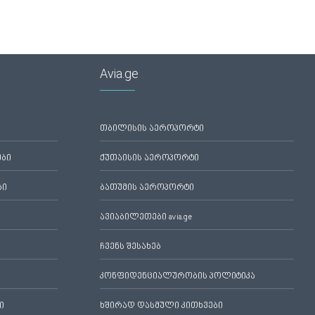
Avia.ge
თბილისის აეროპორტი
ები
ქუთაისის აეროპორტი
ბი
ბათუმის აეროპორტი
ავიაბილეთები avia.ge
ჩვენს შესახებ
კონფიდენციალურობის პოლიტიკა
ი
ხშირად დასმული კითხვები