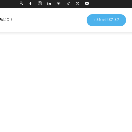
ᲢᲐᲥᲢᲘ
+995 551 907 907