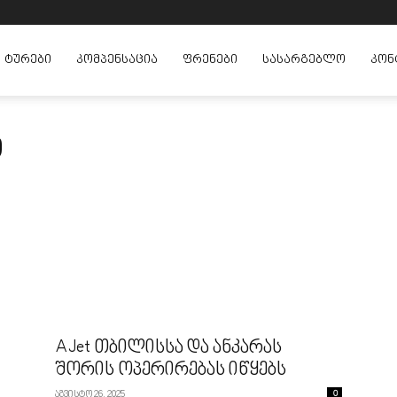
ᲢᲣᲠᲔᲑᲘ
ᲙᲝᲛᲞᲔᲜᲡᲐᲪᲘᲐ
ᲤᲠᲔᲜᲔᲑᲘ
ᲡᲐᲡᲐᲠᲒᲔᲑᲚᲝ
ᲙᲝᲜ
ი
AJet თბილისსა და ანკარას
შორის ოპერირებას იწყებს
აგვისტო 26, 2025
0