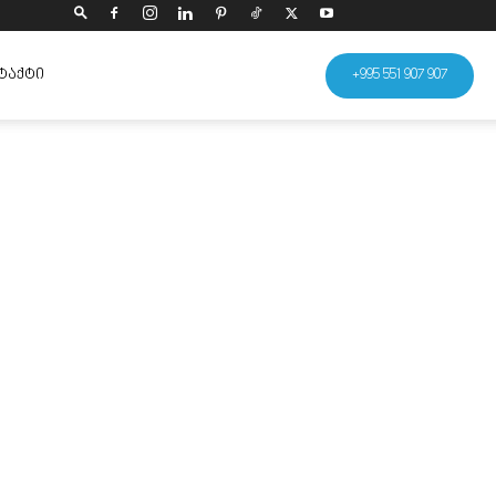
ᲢᲐᲥᲢᲘ
+995 551 907 907