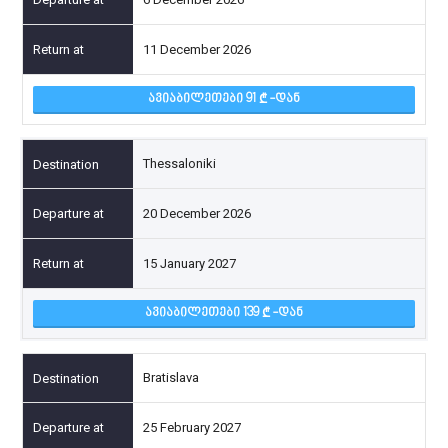
11 December 2026
ᲐᲕᲘᲐᲑᲘᲚᲔᲗᲔᲑᲘ 91
-ᲓᲐᲜ
Thessaloniki
20 December 2026
15 January 2027
ᲐᲕᲘᲐᲑᲘᲚᲔᲗᲔᲑᲘ 139
-ᲓᲐᲜ
Bratislava
25 February 2027