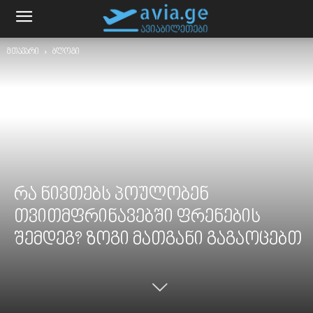
მთავარი
ბლოგი
რა ნივთებს პოულობენ
თვითმფრინავებში ფრენების
შემდეგ? ზოგი მათგანი გაგაოცებთ