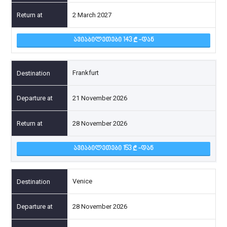
2 March 2027
ᲐᲕᲘᲐᲑᲘᲚᲔᲗᲔᲑᲘ 143
-ᲓᲐᲜ
Frankfurt
21 November 2026
28 November 2026
ᲐᲕᲘᲐᲑᲘᲚᲔᲗᲔᲑᲘ 153
-ᲓᲐᲜ
Venice
28 November 2026