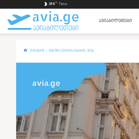
C
24.6
Tbilisi
ავიაბილეთები
ᲐᲕᲘᲐᲑᲘᲚᲔᲗᲔᲑᲘ
ყველაზე
მთავარი
წმინდა პეტრეს ტაძარი, ვენა
იაფად