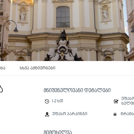
ობა
სხვა აქტივობები
ა
მნიშვნელოვანი დეტალები
უფასო
1-2 სთ
ხელმ
ტრან
უფასო პარკინგი
მიმოხილვა