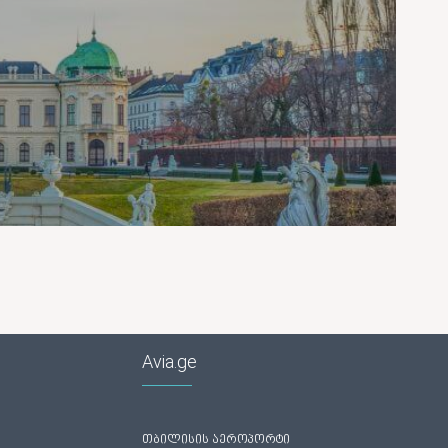
შო
Avia.ge
თბილისის აეროპორტი