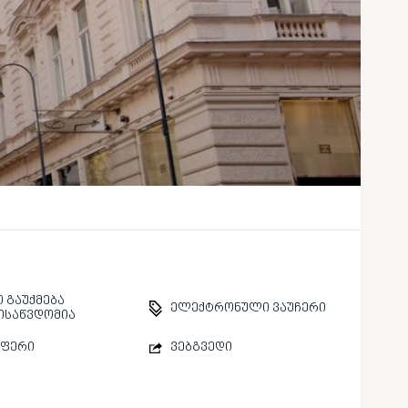
 გაუქმება
ელექტრონული ვაუჩერი
ისაწვდომია
სფერი
ვებგვედი