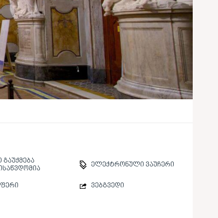
 გაუქმება
ელექტრონული ვაუჩერი
ისაწვდომია
სფერი
ვებგვედი