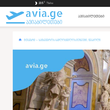
C
23.5
Tbilisi
ავიაბილეთები
ᲐᲕᲘᲐᲑᲘᲚᲔᲗᲔᲑᲘ
ყველაზე
მთავარი
სანსევეროს სამლოცველოს მუზეუმი, ნეაპოლი
იაფად