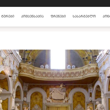
ᲢᲣᲠᲔᲑᲘ
ᲙᲝᲛᲞᲔᲜᲡᲐᲪᲘᲐ
ᲤᲠᲔᲜᲔᲑᲘ
ᲡᲐᲡᲐᲠᲒᲔᲑᲚᲝ
ᲙᲝᲜ