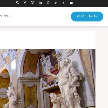
ᲢᲐᲥᲢᲘ
+995 551 907 907
გაზიარება