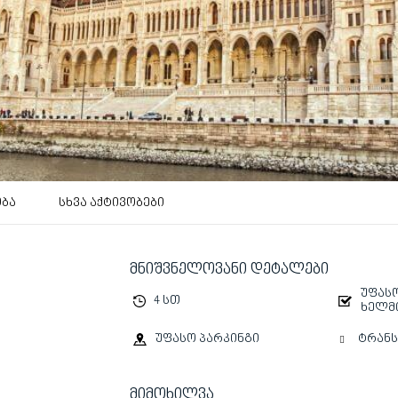
ობა
სხვა აქტივობები
მნიშვნელოვანი დეტალები
უფასო
4 სთ
ხელმ
ტრან
უფასო პარკინგი
მიმოხილვა