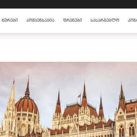
ᲢᲣᲠᲔᲑᲘ
ᲙᲝᲛᲞᲔᲜᲡᲐᲪᲘᲐ
ᲤᲠᲔᲜᲔᲑᲘ
ᲡᲐᲡᲐᲠᲒᲔᲑᲚᲝ
ᲙᲝᲜ