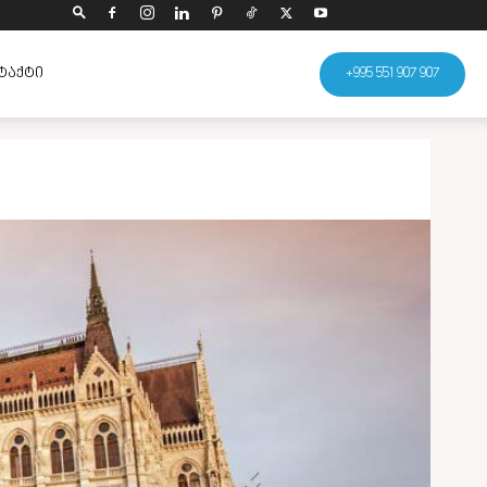
ᲢᲐᲥᲢᲘ
+995 551 907 907
გაზიარება