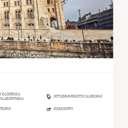
 გაუქმება
ელექტრონული ვაუჩერი
ისაწვდომია
სფერი
ვებგვედი