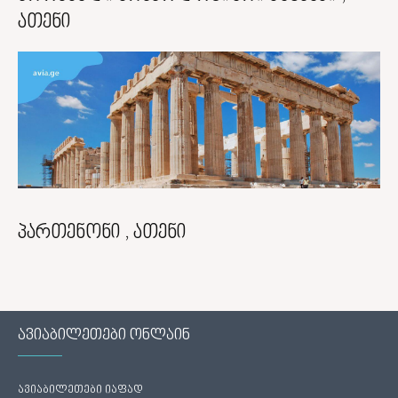
ათენი
პართენონი , ათენი
ავიაბილეთები ონლაინ
ავიაბილეთები იაფად