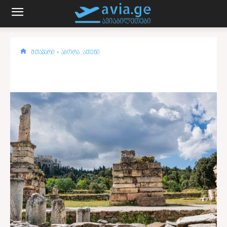
მთავარი
აგორა , ათენი