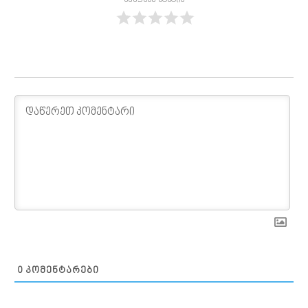
შეაფასე სტატია
0
ᲙᲝᲛᲔᲜᲢᲐᲠᲔᲑᲘ