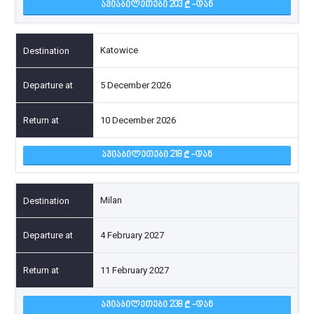
ᲐᲕᲘᲐᲑᲘᲚᲔᲗᲔᲑᲘ 203
-ᲓᲐᲜ
Katowice
5 December 2026
10 December 2026
ᲐᲕᲘᲐᲑᲘᲚᲔᲗᲔᲑᲘ 218
-ᲓᲐᲜ
Milan
4 February 2027
11 February 2027
ᲐᲕᲘᲐᲑᲘᲚᲔᲗᲔᲑᲘ 238
-ᲓᲐᲜ