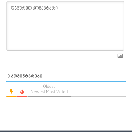
0
ᲙᲝᲛᲔᲜᲢᲐᲠᲔᲑᲘ
Oldest
Newest
Most Voted